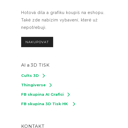
Hotová díla a grafiku koupíš na eshopu.
Také zde nabízím vybavení, které už
nepotřebuji.
NAKUPOVAT
AI a
3D TISK
Cults 3D
Thingiverse
FB skupina AI Grafici
FB skupina 3D Tisk HK
KONTAKT