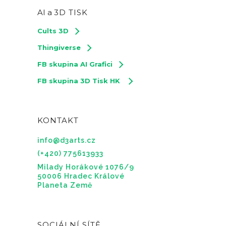
AI a
3D TISK
Cults 3D
Thingiverse
FB skupina AI Grafici
FB skupina 3D Tisk HK
KONTAKT
info@d3arts.cz
(+420) 775613933
Milady Horákové 1076/9
50006 Hradec Králové
Planeta Země
SOCIÁLNÍ SÍTĚ