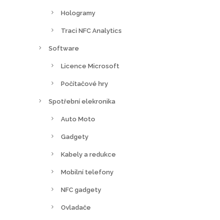
Hologramy
Traci NFC Analytics
Software
Licence Microsoft
Počítačové hry
Spotřební elekronika
Auto Moto
Gadgety
Kabely a redukce
Mobilní telefony
NFC gadgety
Ovladače