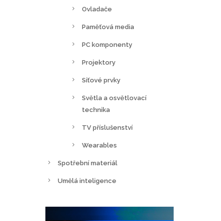
Ovladače
Paměťová media
PC komponenty
Projektory
Síťové prvky
Světla a osvětlovací
technika
TV příslušenství
Wearables
Spotřební materiál
Umělá inteligence