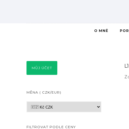
O MNĚ
POR
L
MŮJ ÚČET
Z
MĚNA ( CZK/EUR)
FILTROVAT PODLE CENY