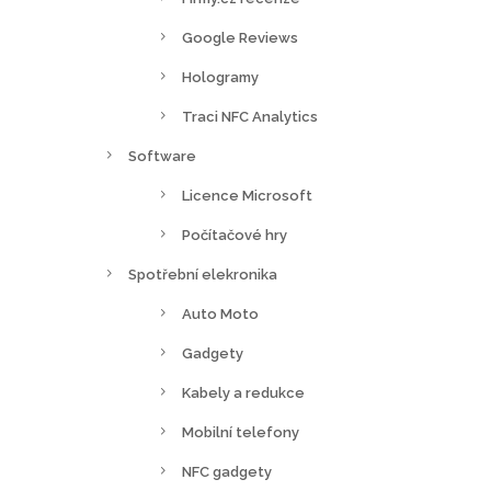
Google Reviews
Hologramy
Traci NFC Analytics
Software
Licence Microsoft
Počítačové hry
Spotřební elekronika
Auto Moto
Gadgety
Kabely a redukce
Mobilní telefony
NFC gadgety