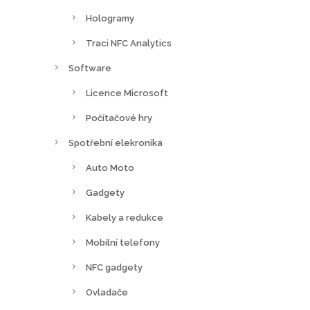
Hologramy
Traci NFC Analytics
Software
Licence Microsoft
Počítačové hry
Spotřební elekronika
Auto Moto
Gadgety
Kabely a redukce
Mobilní telefony
NFC gadgety
Ovladače