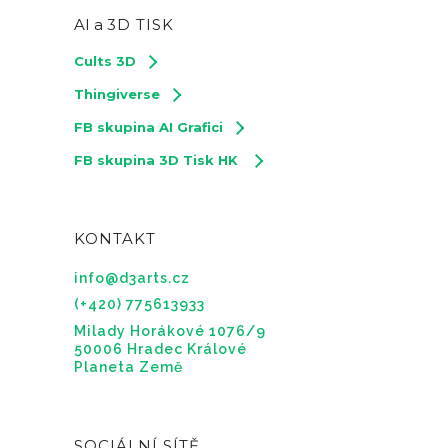
AI a
3D TISK
Cults 3D
Thingiverse
FB skupina AI Grafici
FB skupina 3D Tisk HK
KONTAKT
info@d3arts.cz
(+420) 775613933
Milady Horákové 1076/9
50006 Hradec Králové
Planeta Země
SOCIÁLNÍ SÍTĚ