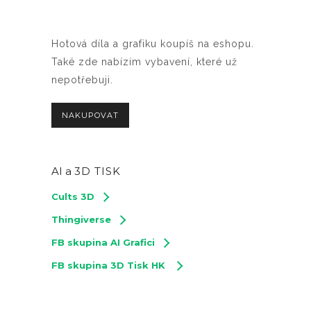
Hotová díla a grafiku koupíš na eshopu.
Také zde nabízím vybavení, které už
nepotřebuji.
NAKUPOVAT
AI a
3D TISK
Cults 3D
Thingiverse
FB skupina AI Grafici
FB skupina 3D Tisk HK