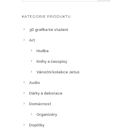
n
o
KATEGORIE PRODUKTU
s
t
3D grafika ke stažení
i
Art
l
Hudba
z
e
Knihy a časopisy
v
Vánoční kolekce Jetus
y
Audio
b
r
Dárky a dekorace
a
Domácnost
t
n
Organizéry
a
Doplňky
s