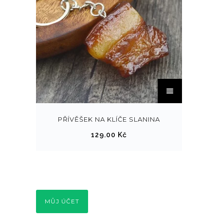
T
e
n
t
PŘÍVĚŠEK NA KLÍČE SLANINA
o
129.00
Kč
p
r
o
d
u
MŮJ ÚČET
k