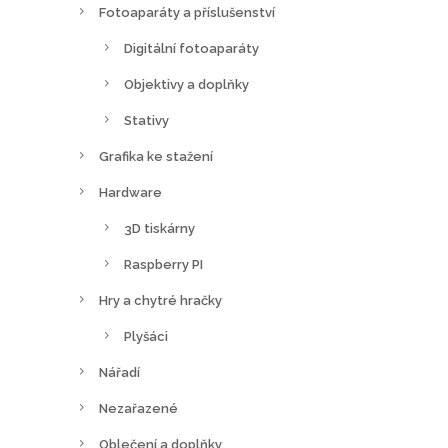
Fotoaparáty a příslušenství
t
r
Digitální fotoaparáty
á
Objektivy a doplňky
n
c
Stativy
e
Grafika ke stažení
p
Hardware
r
o
3D tiskárny
d
Raspberry PI
u
Hry a chytré hračky
k
t
Plyšáci
u
Nářadí
Nezařazené
Oblečení a doplňky