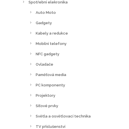
Spotřební elekronika
Auto Moto
Gadgety
Kabely a redukce
Mobilní telefony
NFC gadgety
Ovladače
Paměťová media
PC komponenty
Projektory
Síťové prvky
Světla a osvětlovací technika
TV příslušenství