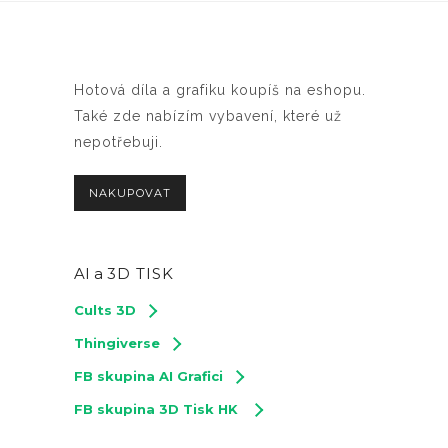
Hotová díla a grafiku koupíš na eshopu.
Také zde nabízím vybavení, které už
nepotřebuji.
NAKUPOVAT
AI a
3D TISK
Cults 3D
Thingiverse
FB skupina AI Grafici
FB skupina 3D Tisk HK