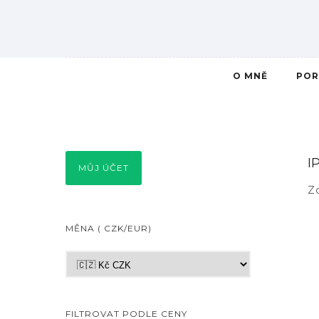
O MNĚ
POR
I
MŮJ ÚČET
Z
MĚNA ( CZK/EUR)
FILTROVAT PODLE CENY