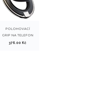
T
e
n
t
POLOHOVACÍ
o
GRIP NA TELEFON
p
376.00
Kč
r
o
d
u
k
t
m
á
v
í