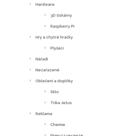
Hardware
3D tiskárny
Raspberry PI
Hry a chytré hračky
Plyšáci
Nářadí
Nezařazené
Oblečení a doplňky
Sklo
Trika Jetus
Reklama
Chemie
Firmy.cz recenze