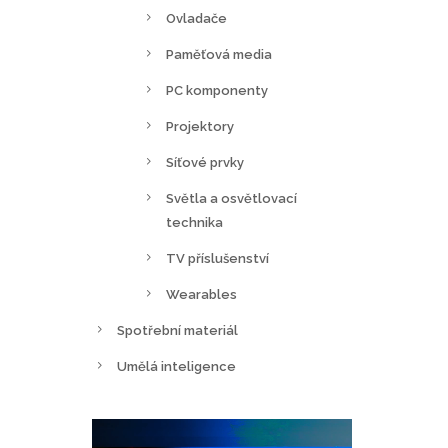
Ovladače
Paměťová media
PC komponenty
Projektory
Síťové prvky
Světla a osvětlovací
technika
TV příslušenství
Wearables
Spotřební materiál
Umělá inteligence