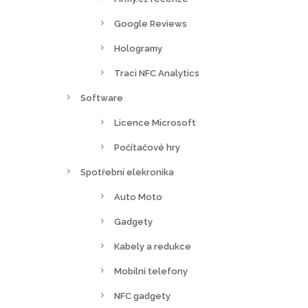
Google Reviews
Hologramy
Traci NFC Analytics
Software
Licence Microsoft
Počítačové hry
Spotřební elekronika
Auto Moto
Gadgety
Kabely a redukce
Mobilní telefony
NFC gadgety