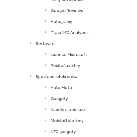
Google Reviews
Hologramy
Traci NFC Analytics
Software
Licence Microsoft
Počítačové hry
Spotřební elekronika
Auto Moto
Gadgety
Kabely a redukce
Mobilní telefony
NFC gadgety