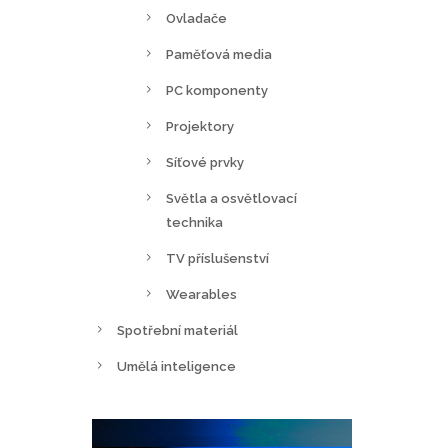
Ovladače
Paměťová media
PC komponenty
Projektory
Síťové prvky
Světla a osvětlovací
technika
TV příslušenství
Wearables
Spotřební materiál
Umělá inteligence