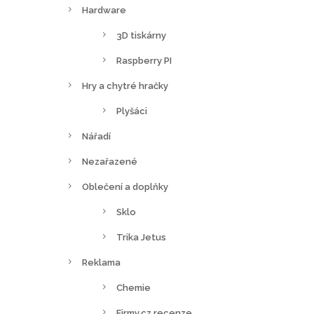
Hardware
3D tiskárny
Raspberry PI
Hry a chytré hračky
Plyšáci
Nářadí
Nezařazené
Oblečení a doplňky
Sklo
Trika Jetus
Reklama
Chemie
Firmy.cz recenze