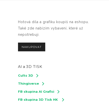
Hotová díla a grafiku koupíš na eshopu.
Také zde nabízím vybavení, které už
nepotřebuji.
NAKUPOVAT
AI a
3D TISK
Cults 3D
Thingiverse
FB skupina AI Grafici
FB skupina 3D Tisk HK