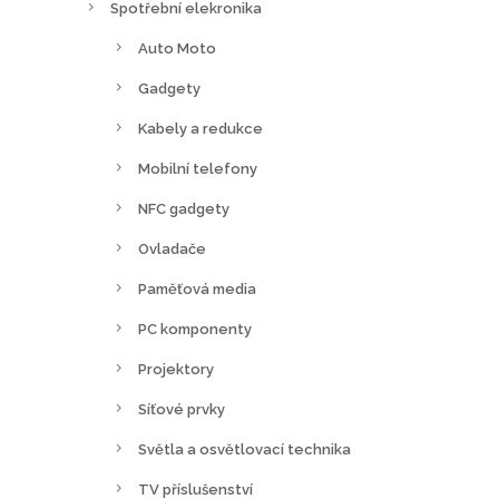
Spotřební elekronika
Auto Moto
Gadgety
Kabely a redukce
Mobilní telefony
NFC gadgety
Ovladače
Paměťová media
PC komponenty
Projektory
Síťové prvky
Světla a osvětlovací technika
TV příslušenství