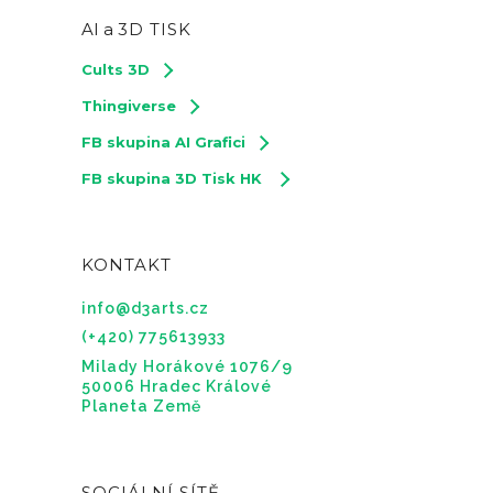
AI a
3D TISK
Cults 3D
Thingiverse
FB skupina AI Grafici
FB skupina 3D Tisk HK
KONTAKT
info@d3arts.cz
(+420) 775613933
Milady Horákové 1076/9
50006 Hradec Králové
Planeta Země
SOCIÁLNÍ SÍTĚ