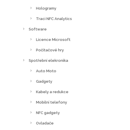
Hologramy
Traci NFC Analytics
Software
Licence Microsoft
Počítačové hry
Spotřební elekronika
Auto Moto
Gadgety
Kabely a redukce
Mobilní telefony
NFC gadgety
Ovladače