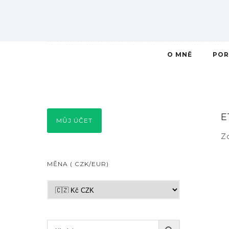
O MNĚ
POR
E
MŮJ ÚČET
Z
MĚNA ( CZK/EUR)