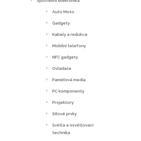
Spotřební elekronika
Auto Moto
Gadgety
Kabely a redukce
Mobilní telefony
NFC gadgety
Ovladače
Paměťová media
PC komponenty
Projektory
Síťové prvky
Světla a osvětlovací
technika