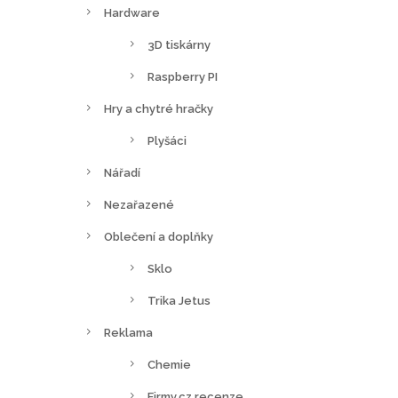
Hardware
3D tiskárny
Raspberry PI
Hry a chytré hračky
Plyšáci
Nářadí
Nezařazené
Oblečení a doplňky
Sklo
Trika Jetus
Reklama
Chemie
Firmy.cz recenze