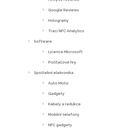
Google Reviews
Hologramy
Traci NFC Analytics
Software
Licence Microsoft
Počítačové hry
Spotřební elekronika
Auto Moto
Gadgety
Kabely a redukce
Mobilní telefony
NFC gadgety