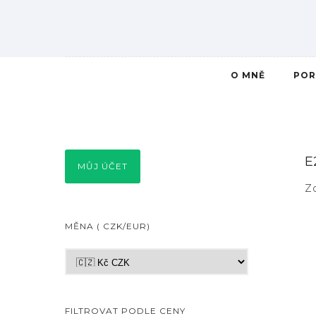
O MNĚ
POR
E
MŮJ ÚČET
Z
MĚNA ( CZK/EUR)
FILTROVAT PODLE CENY