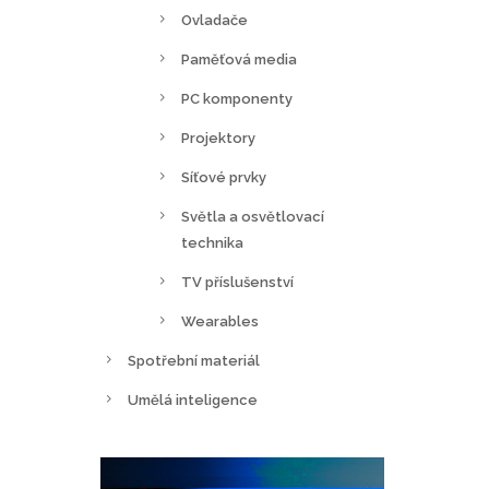
Ovladače
Paměťová media
PC komponenty
Projektory
Síťové prvky
Světla a osvětlovací
technika
TV příslušenství
Wearables
Spotřební materiál
Umělá inteligence