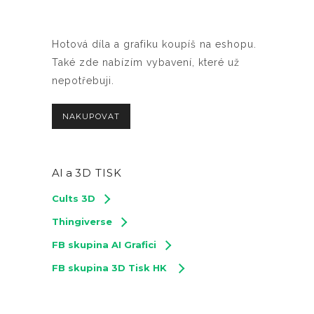
Hotová díla a grafiku koupíš na eshopu.
Také zde nabízím vybavení, které už
nepotřebuji.
NAKUPOVAT
AI a
3D TISK
Cults 3D
Thingiverse
FB skupina AI Grafici
FB skupina 3D Tisk HK