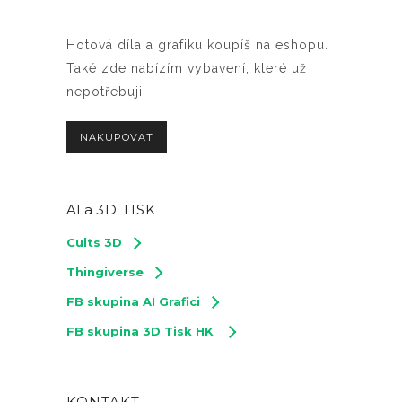
Hotová díla a grafiku koupíš na eshopu.
Také zde nabízím vybavení, které už
nepotřebuji.
NAKUPOVAT
AI a
3D TISK
Cults 3D
Thingiverse
FB skupina AI Grafici
FB skupina 3D Tisk HK
KONTAKT