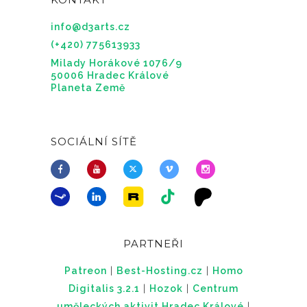
info@d3arts.cz
(+420) 775613933
Milady Horákové 1076/9
50006 Hradec Králové
Planeta Země
SOCIÁLNÍ SÍTĚ
PARTNEŘI
Patreon
|
Best-Hosting.cz
|
Homo
Digitalis 3.2.1
|
Hozok
|
Centrum
uměleckých aktivit Hradec Králové
|