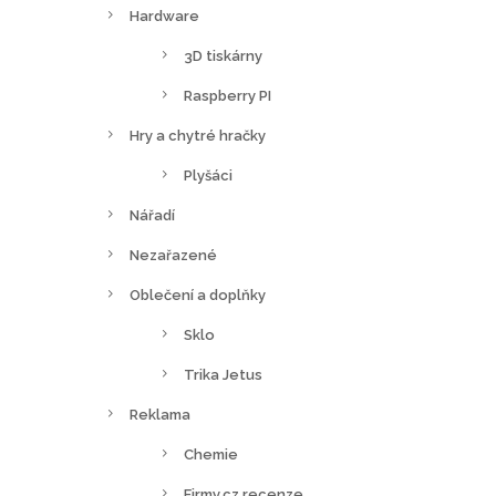
Hardware
3D tiskárny
Raspberry PI
Hry a chytré hračky
Plyšáci
Nářadí
Nezařazené
Oblečení a doplňky
Sklo
Trika Jetus
Reklama
Chemie
Firmy.cz recenze