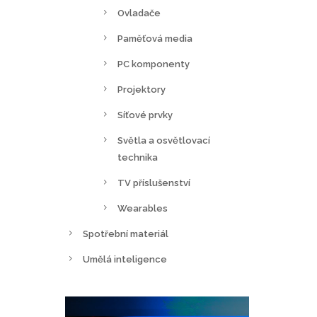
Ovladače
Paměťová media
PC komponenty
Projektory
Síťové prvky
Světla a osvětlovací
technika
TV příslušenství
Wearables
Spotřební materiál
Umělá inteligence