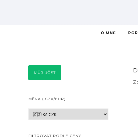
O MNĚ
POR
D
MŮJ ÚČET
Z
MĚNA ( CZK/EUR)
FILTROVAT PODLE CENY