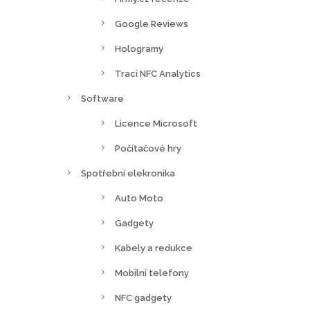
Google Reviews
Hologramy
Traci NFC Analytics
Software
Licence Microsoft
Počítačové hry
Spotřební elekronika
Auto Moto
Gadgety
Kabely a redukce
Mobilní telefony
NFC gadgety