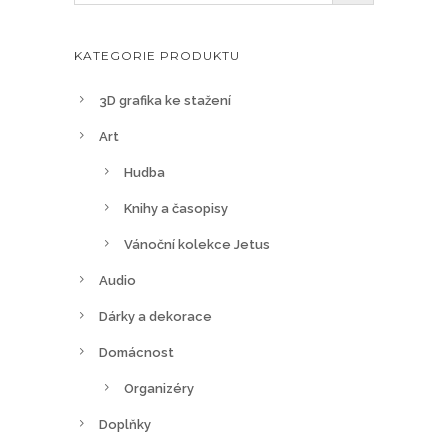
n
o
KATEGORIE PRODUKTU
s
t
3D grafika ke stažení
i
Art
l
Hudba
z
e
Knihy a časopisy
v
Vánoční kolekce Jetus
y
Audio
b
r
Dárky a dekorace
a
Domácnost
t
n
Organizéry
a
Doplňky
s