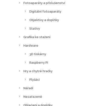
Fotoaparáty a příslušenství
t
r
Digitální fotoaparáty
á
Objektivy a doplňky
n
c
Stativy
e
Grafika ke stažení
p
Hardware
r
o
3D tiskárny
d
Raspberry PI
u
Hry a chytré hračky
k
t
Plyšáci
u
Nářadí
Nezařazené
Oblečení a doplňky