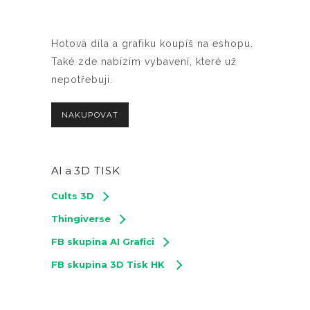
Hotová díla a grafiku koupíš na eshopu.
Také zde nabízím vybavení, které už
nepotřebuji.
NAKUPOVAT
AI a
3D TISK
Cults 3D
Thingiverse
FB skupina AI Grafici
FB skupina 3D Tisk HK