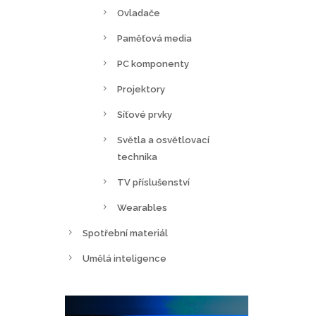
Ovladače
Paměťová media
PC komponenty
Projektory
Síťové prvky
Světla a osvětlovací
technika
TV příslušenství
Wearables
Spotřební materiál
Umělá inteligence