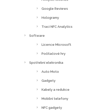
Google Reviews
Hologramy
Traci NFC Analytics
Software
Licence Microsoft
Počítačové hry
Spotřební elekronika
Auto Moto
Gadgety
Kabely a redukce
Mobilní telefony
NFC gadgety