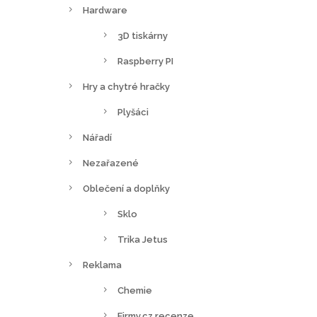
Hardware
3D tiskárny
Raspberry PI
Hry a chytré hračky
Plyšáci
Nářadí
Nezařazené
Oblečení a doplňky
Sklo
Trika Jetus
Reklama
Chemie
Firmy.cz recenze