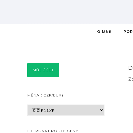
O MNĚ
POR
D
MŮJ ÚČET
Z
MĚNA ( CZK/EUR)
FILTROVAT PODLE CENY