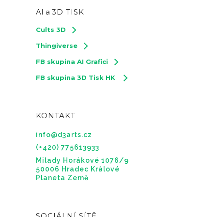
AI a
3D TISK
Cults 3D
Thingiverse
FB skupina AI Grafici
FB skupina 3D Tisk HK
KONTAKT
info@d3arts.cz
(+420) 775613933
Milady Horákové 1076/9
50006 Hradec Králové
Planeta Země
SOCIÁLNÍ SÍTĚ