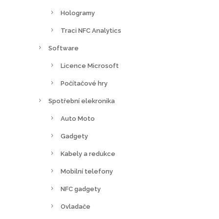
Hologramy
Traci NFC Analytics
Software
Licence Microsoft
Počítačové hry
Spotřební elekronika
Auto Moto
Gadgety
Kabely a redukce
Mobilní telefony
NFC gadgety
Ovladače