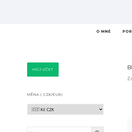
O MNĚ
POR
B
MŮJ ÚČET
Z
MĚNA ( CZK/EUR)