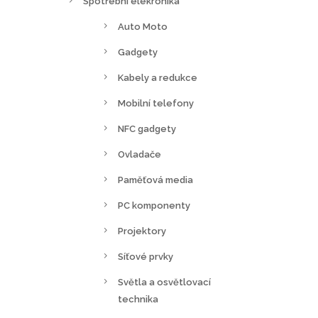
Spotřební elekronika
Auto Moto
Gadgety
Kabely a redukce
Mobilní telefony
NFC gadgety
Ovladače
Paměťová media
PC komponenty
Projektory
Síťové prvky
Světla a osvětlovací
technika