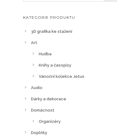
3
n
,
o
KATEGORIE PRODUKTU
3
s
3
t
3D grafika ke stažení
3
i
.
Art
l
0
Hudba
z
0
e
Knihy a časopisy
v
K
Vánoční kolekce Jetus
y
č
Audio
b
r
Dárky a dekorace
a
Domácnost
t
n
Organizéry
a
Doplňky
s