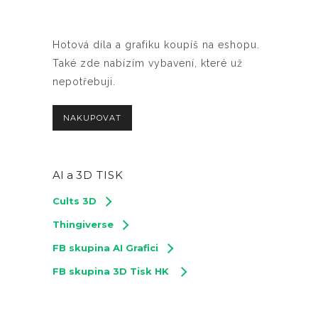
Hotová díla a grafiku koupíš na eshopu.
Také zde nabízím vybavení, které už
nepotřebuji.
NAKUPOVAT
AI a
3D TISK
Cults 3D
Thingiverse
FB skupina AI Grafici
FB skupina 3D Tisk HK