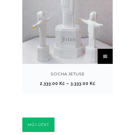
T
e
n
t
SOCHA JETUSE
o
R
2,333.00
Kč
–
3,333.00
Kč
p
o
r
z
o
p
d
ě
u
t
MŮJ ÚČET
k
í