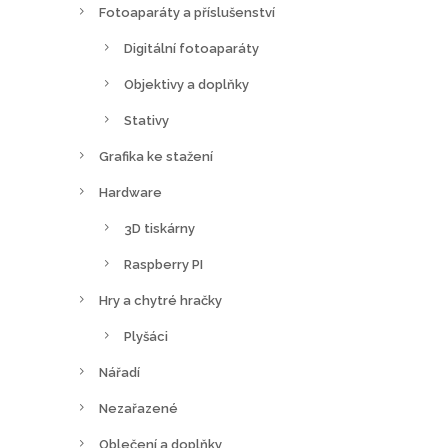
Fotoaparáty a příslušenství
t
r
Digitální fotoaparáty
á
Objektivy a doplňky
n
c
Stativy
e
Grafika ke stažení
p
Hardware
r
o
3D tiskárny
d
Raspberry PI
u
Hry a chytré hračky
k
t
Plyšáci
u
Nářadí
Nezařazené
Oblečení a doplňky