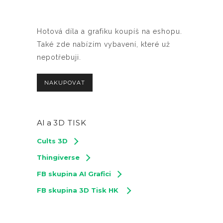
Hotová díla a grafiku koupíš na eshopu.
Také zde nabízím vybavení, které už
nepotřebuji.
NAKUPOVAT
AI a
3D TISK
Cults 3D
Thingiverse
FB skupina AI Grafici
FB skupina 3D Tisk HK