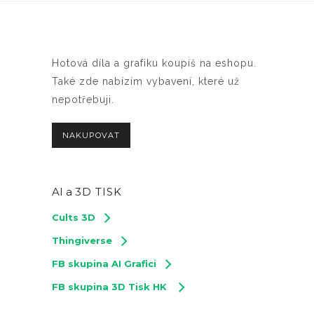
Hotová díla a grafiku koupíš na eshopu.
Také zde nabízím vybavení, které už
nepotřebuji.
NAKUPOVAT
AI a
3D TISK
Cults 3D
Thingiverse
FB skupina AI Grafici
FB skupina 3D Tisk HK