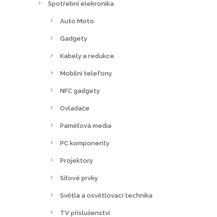
Spotřební elekronika
Auto Moto
Gadgety
Kabely a redukce
Mobilní telefony
NFC gadgety
Ovladače
Paměťová media
PC komponenty
Projektory
Síťové prvky
Světla a osvětlovací technika
TV příslušenství