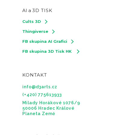
AI a
3D TISK
Cults 3D
Thingiverse
FB skupina AI Grafici
FB skupina 3D Tisk HK
KONTAKT
info@d3arts.cz
(+420) 775613933
Milady Horákové 1076/9
50006 Hradec Králové
Planeta Země