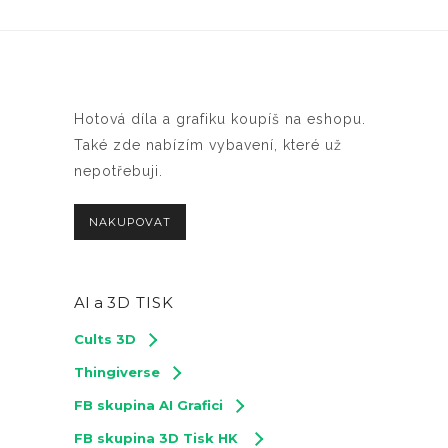
Hotová díla a grafiku koupíš na eshopu.
Také zde nabízím vybavení, které už
nepotřebuji.
NAKUPOVAT
AI a
3D TISK
Cults 3D
Thingiverse
FB skupina AI Grafici
FB skupina 3D Tisk HK