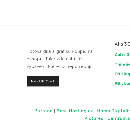
AI a
3D
Hotová díla a grafiku koupíš na
Cults 
eshopu. Také zde nabízím
Thingi
vybavení, které už nepotřebuji.
FB skup
NAKUPOVAT
FB sku
Patreon
|
Best-Hosting.cz
|
Homo Digitalis
Pictures
|
Centrum u