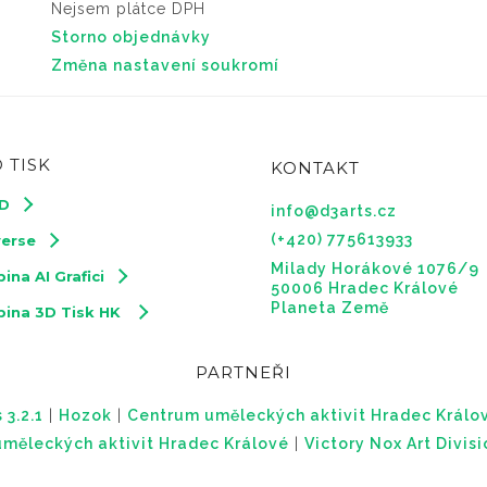
Nejsem plátce DPH
Storno objednávky
Změna nastavení soukromí
 TISK
KONTAKT
3D
info@d3arts.cz
(+420) 775613933
verse
Milady Horákové 1076/9
ina AI Grafici
50006 Hradec Králové
Planeta Země
pina 3D Tisk HK
PARTNEŘI
 3.2.1
|
Hozok
|
Centrum uměleckých aktivit Hradec Králo
měleckých aktivit Hradec Králové
|
Victory Nox Art Divis