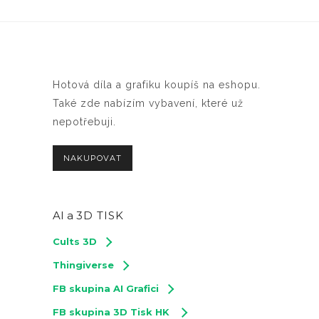
Hotová díla a grafiku koupíš na eshopu.
Také zde nabízím vybavení, které už
nepotřebuji.
NAKUPOVAT
AI a
3D TISK
Cults 3D
Thingiverse
FB skupina AI Grafici
FB skupina 3D Tisk HK