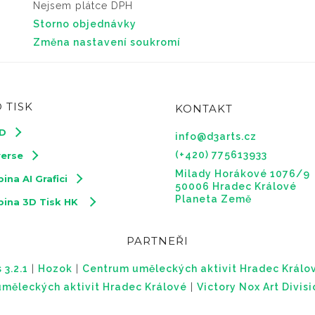
Nejsem plátce DPH
Storno objednávky
Změna nastavení soukromí
 TISK
KONTAKT
3D
info@d3arts.cz
(+420) 775613933
verse
Milady Horákové 1076/9
ina AI Grafici
50006 Hradec Králové
Planeta Země
pina 3D Tisk HK
PARTNEŘI
 3.2.1
|
Hozok
|
Centrum uměleckých aktivit Hradec Králo
měleckých aktivit Hradec Králové
|
Victory Nox Art Divis