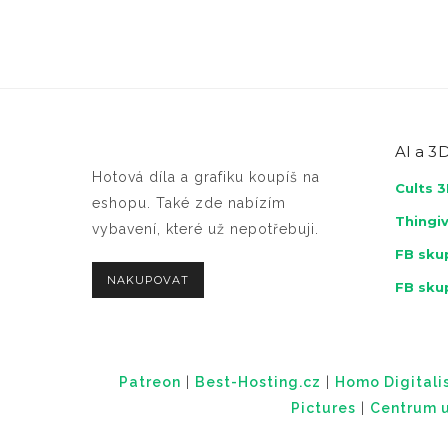
AI a
3D
Hotová díla a grafiku koupíš na
Cults 
eshopu. Také zde nabízím
Thingi
vybavení, které už nepotřebuji.
FB skup
NAKUPOVAT
FB sku
Patreon
|
Best-Hosting.cz
|
Homo Digitalis
Pictures
|
Centrum u