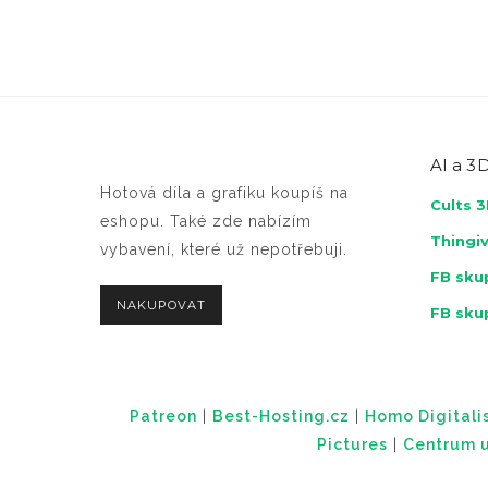
AI a
3D
Hotová díla a grafiku koupíš na
Cults 
eshopu. Také zde nabízím
Thingi
vybavení, které už nepotřebuji.
FB skup
NAKUPOVAT
FB sku
Patreon
|
Best-Hosting.cz
|
Homo Digitalis
Pictures
|
Centrum u