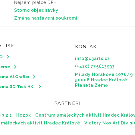
Nejsem plátce DPH
Storno objednávky
Změna nastavení soukromí
 TISK
KONTAKT
3D
info@d3arts.cz
(+420) 775613933
verse
Milady Horákové 1076/9
ina AI Grafici
50006 Hradec Králové
Planeta Země
pina 3D Tisk HK
PARTNEŘI
 3.2.1
|
Hozok
|
Centrum uměleckých aktivit Hradec Králo
měleckých aktivit Hradec Králové
|
Victory Nox Art Divis