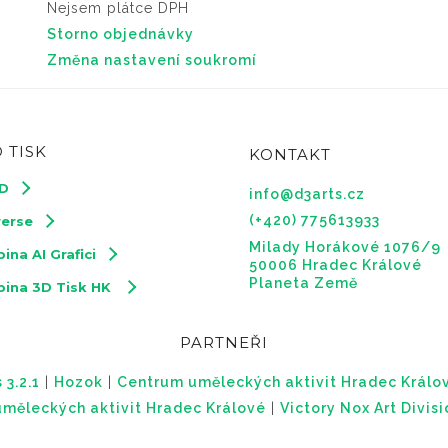
Nejsem plátce DPH
Storno objednávky
Změna nastavení soukromí
 TISK
KONTAKT
3D
info@d3arts.cz
(+420) 775613933
verse
Milady Horákové 1076/9
ina AI Grafici
50006 Hradec Králové
Planeta Země
pina 3D Tisk HK
PARTNEŘI
 3.2.1
|
Hozok
|
Centrum uměleckých aktivit Hradec Králo
měleckých aktivit Hradec Králové
|
Victory Nox Art Divis