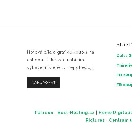
AI a
3D
Hotová díla a grafiku koupíš na
Cults 
eshopu. Také zde nabízím
Thingi
vybavení, které už nepotřebuji.
FB skup
NAKUPOVAT
FB sku
Patreon
|
Best-Hosting.cz
|
Homo Digitalis
Pictures
|
Centrum u