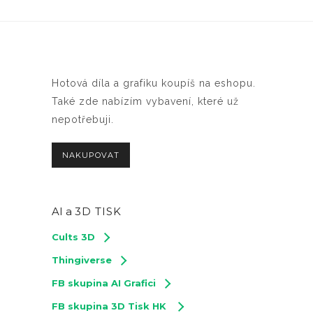
Hotová díla a grafiku koupíš na eshopu.
Také zde nabízím vybavení, které už
nepotřebuji.
NAKUPOVAT
AI a
3D TISK
Cults 3D
Thingiverse
FB skupina AI Grafici
FB skupina 3D Tisk HK