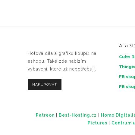
AI a
3D
Hotová díla a grafiku koupíš na
Cults 
eshopu. Také zde nabízím
Thingi
vybavení, které už nepotřebuji.
FB skup
NAKUPOVAT
FB sku
Patreon
|
Best-Hosting.cz
|
Homo Digitalis
Pictures
|
Centrum u