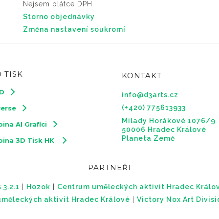
Nejsem plátce DPH
Storno objednávky
Změna nastavení soukromí
 TISK
KONTAKT
3D
info@d3arts.cz
(+420) 775613933
verse
Milady Horákové 1076/9
ina AI Grafici
50006 Hradec Králové
Planeta Země
pina 3D Tisk HK
PARTNEŘI
 3.2.1
|
Hozok
|
Centrum uměleckých aktivit Hradec Králo
měleckých aktivit Hradec Králové
|
Victory Nox Art Divis