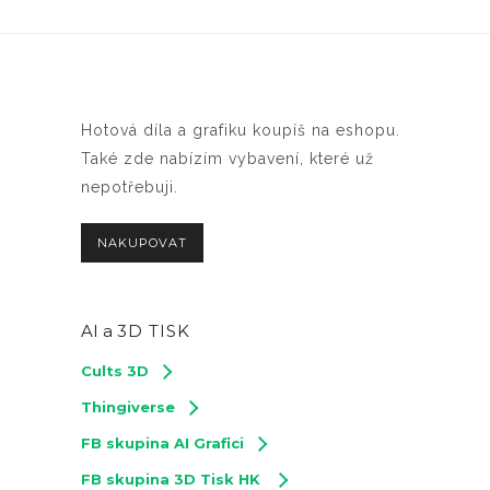
Hotová díla a grafiku koupíš na eshopu.
Také zde nabízím vybavení, které už
nepotřebuji.
NAKUPOVAT
AI a
3D TISK
Cults 3D
Thingiverse
FB skupina AI Grafici
FB skupina 3D Tisk HK