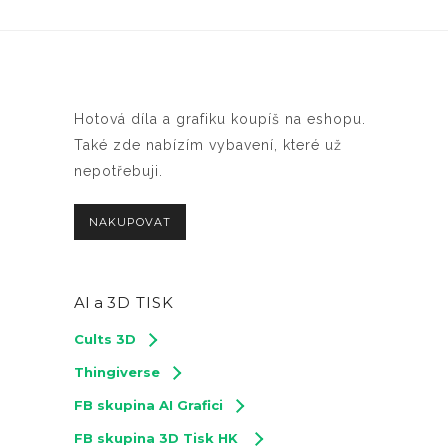
Hotová díla a grafiku koupíš na eshopu.
Také zde nabízím vybavení, které už
nepotřebuji.
NAKUPOVAT
AI a
3D TISK
Cults 3D
Thingiverse
FB skupina AI Grafici
FB skupina 3D Tisk HK