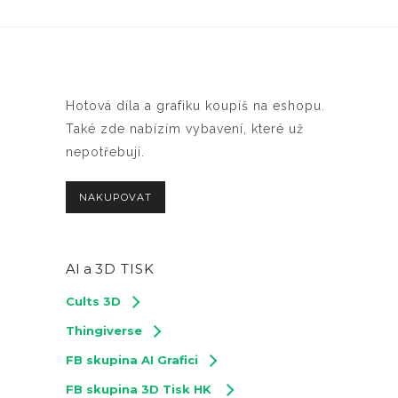
Hotová díla a grafiku koupíš na eshopu.
Také zde nabízím vybavení, které už
nepotřebuji.
NAKUPOVAT
AI a
3D TISK
Cults 3D
Thingiverse
FB skupina AI Grafici
FB skupina 3D Tisk HK