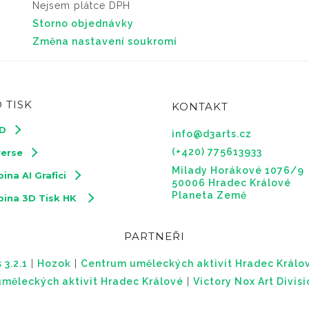
Nejsem plátce DPH
Storno objednávky
Změna nastavení soukromí
 TISK
KONTAKT
3D
info@d3arts.cz
(+420) 775613933
verse
Milady Horákové 1076/9
ina AI Grafici
50006 Hradec Králové
Planeta Země
pina 3D Tisk HK
PARTNEŘI
 3.2.1
|
Hozok
|
Centrum uměleckých aktivit Hradec Králo
měleckých aktivit Hradec Králové
|
Victory Nox Art Divis