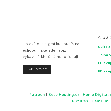
AI a
3D
Hotová díla a grafiku koupíš na
Cults 
eshopu. Také zde nabízím
Thingi
vybavení, které už nepotřebuji.
FB skup
NAKUPOVAT
FB sku
Patreon
|
Best-Hosting.cz
|
Homo Digitalis
Pictures
|
Centrum u