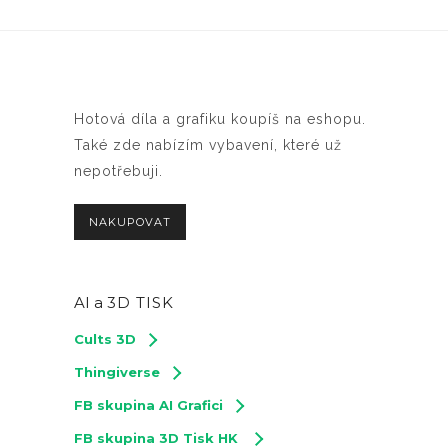
Hotová díla a grafiku koupíš na eshopu.
Také zde nabízím vybavení, které už
nepotřebuji.
NAKUPOVAT
AI a
3D TISK
Cults 3D
Thingiverse
FB skupina AI Grafici
FB skupina 3D Tisk HK