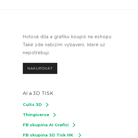
Hotová díla a grafiku koupíš na eshopu.
Také zde nabízím vybavení, které už
nepotřebuji.
NAKUPOVAT
AI a
3D TISK
Cults 3D
Thingiverse
FB skupina AI Grafici
FB skupina 3D Tisk HK