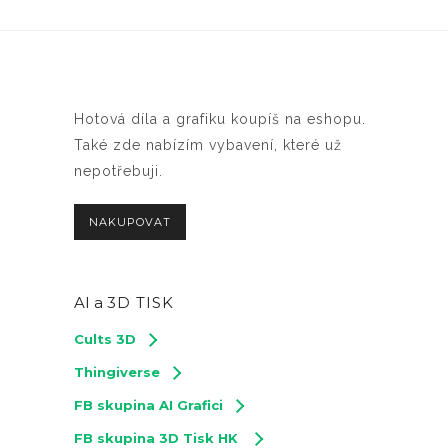
Hotová díla a grafiku koupíš na eshopu.
Také zde nabízím vybavení, které už
nepotřebuji.
NAKUPOVAT
AI a
3D TISK
Cults 3D
Thingiverse
FB skupina AI Grafici
FB skupina 3D Tisk HK