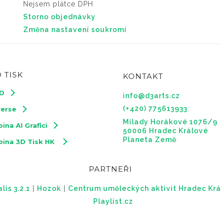
Nejsem plátce DPH
Storno objednávky
Změna nastavení soukromí
 TISK
KONTAKT
3D
info@d3arts.cz
(+420) 775613933
verse
Milady Horákové 1076/9
ina AI Grafici
50006 Hradec Králové
Planeta Země
pina 3D Tisk HK
PARTNEŘI
is 3.2.1
|
Hozok
|
Centrum uměleckých aktivit Hradec Krá
Playlist.cz