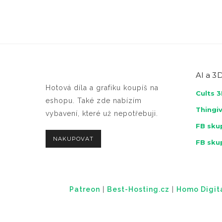
AI a
3D
Hotová díla a grafiku koupíš na
Cults 
eshopu. Také zde nabízím
Thingi
vybavení, které už nepotřebuji.
FB skup
NAKUPOVAT
FB sku
Patreon
|
Best-Hosting.cz
|
Homo Digital