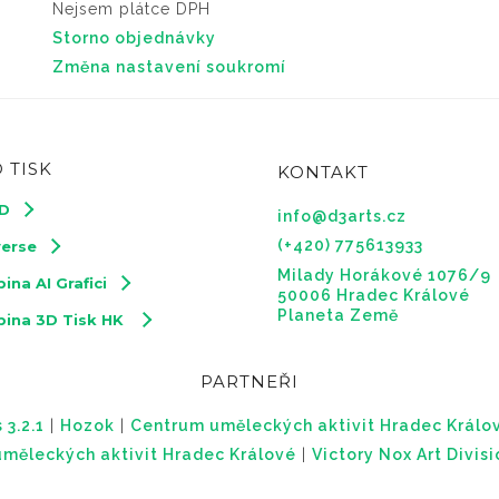
Nejsem plátce DPH
Storno objednávky
Změna nastavení soukromí
 TISK
KONTAKT
3D
info@d3arts.cz
(+420) 775613933
verse
Milady Horákové 1076/9
ina AI Grafici
50006 Hradec Králové
Planeta Země
pina 3D Tisk HK
PARTNEŘI
 3.2.1
|
Hozok
|
Centrum uměleckých aktivit Hradec Králo
měleckých aktivit Hradec Králové
|
Victory Nox Art Divis