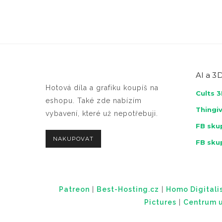
AI a
3D
Hotová díla a grafiku koupíš na
Cults 
eshopu. Také zde nabízím
Thingi
vybavení, které už nepotřebuji.
FB skup
NAKUPOVAT
FB sku
Patreon
|
Best-Hosting.cz
|
Homo Digitalis
Pictures
|
Centrum u