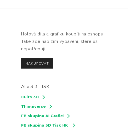
Hotová díla a grafiku koupíš na eshopu.
Také zde nabízím vybavení, které už
nepotřebuji.
NAKUPOVAT
AI a
3D TISK
Cults 3D
Thingiverse
FB skupina AI Grafici
FB skupina 3D Tisk HK