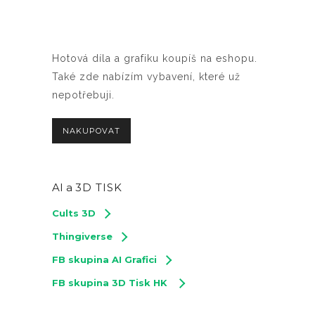
Hotová díla a grafiku koupíš na eshopu.
Také zde nabízím vybavení, které už
nepotřebuji.
NAKUPOVAT
AI a
3D TISK
Cults 3D
Thingiverse
FB skupina AI Grafici
FB skupina 3D Tisk HK