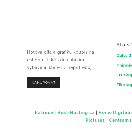
AI a
3D
Hotová díla a grafiku koupíš na
Cults 
eshopu. Také zde nabízím
Thingi
vybavení, které už nepotřebuji.
FB skup
NAKUPOVAT
FB sku
Patreon
|
Best-Hosting.cz
|
Homo Digitalis
Pictures
|
Centrum u