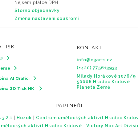
Nejsem plátce DPH
Storno objednávky
Změna nastavení soukromí
 TISK
KONTAKT
3D
info@d3arts.cz
(+420) 775613933
verse
Milady Horákové 1076/9
ina AI Grafici
50006 Hradec Králové
Planeta Země
pina 3D Tisk HK
PARTNEŘI
 3.2.1
|
Hozok
|
Centrum uměleckých aktivit Hradec Králo
měleckých aktivit Hradec Králové
|
Victory Nox Art Divis