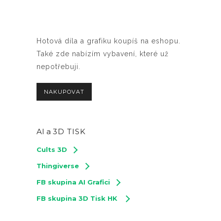
Hotová díla a grafiku koupíš na eshopu.
Také zde nabízím vybavení, které už
nepotřebuji.
NAKUPOVAT
AI a
3D TISK
Cults 3D
Thingiverse
FB skupina AI Grafici
FB skupina 3D Tisk HK