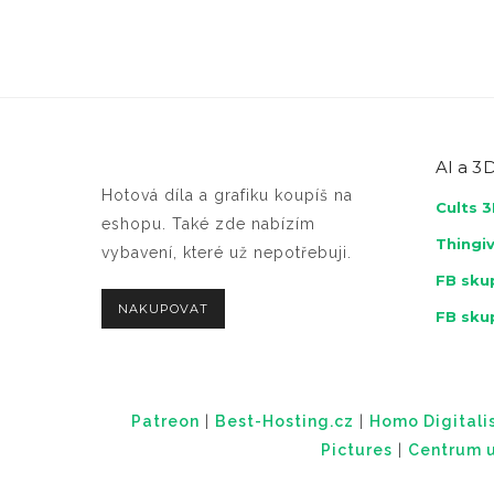
AI a
3D
Hotová díla a grafiku koupíš na
Cults 
eshopu. Také zde nabízím
Thingi
vybavení, které už nepotřebuji.
FB skup
NAKUPOVAT
FB sku
Patreon
|
Best-Hosting.cz
|
Homo Digitalis
Pictures
|
Centrum u