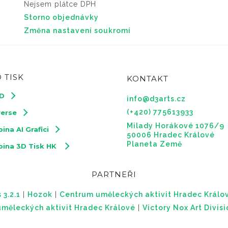
Nejsem plátce DPH
Storno objednávky
Změna nastavení soukromí
 TISK
KONTAKT
3D
info@d3arts.cz
(+420) 775613933
verse
Milady Horákové 1076/9
ina AI Grafici
50006 Hradec Králové
Planeta Země
pina 3D Tisk HK
PARTNEŘI
 3.2.1
|
Hozok
|
Centrum uměleckých aktivit Hradec Králo
měleckých aktivit Hradec Králové
|
Victory Nox Art Divis