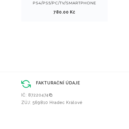
y
PS4/PS5/PC/TV/SMARTPHONE
b
780.00
Kč
r
a
t
n
a
s
t
r
á
FAKTURAČNÍ ÚDAJE
n
c
IČ: 87220474
e
ZÚJ: 569810 Hradec Králové
p
r
o