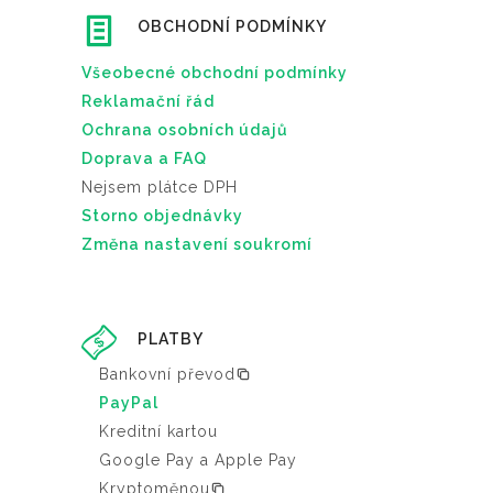
d
OBCHODNÍ PODMÍNKY
u
k
Všeobecné obchodní podmínky
t
Reklamační řád
u
Ochrana osobních údajů
Doprava a FAQ
Nejsem plátce DPH
Storno objednávky
Změna nastavení soukromí
PLATBY
Bankovní převod
PayPal
Kreditní kartou
Google Pay a Apple Pay
Kryptoměnou