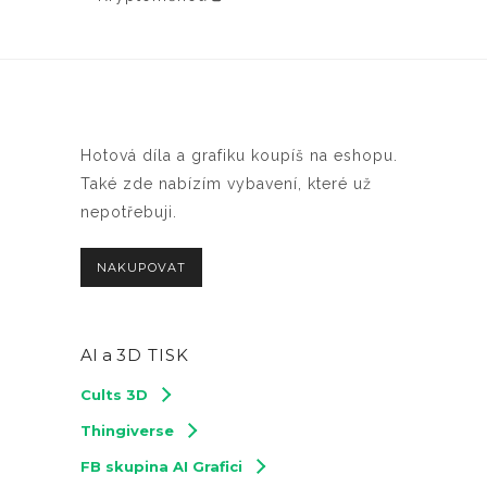
Hotová díla a grafiku koupíš na eshopu.
Také zde nabízím vybavení, které už
nepotřebuji.
NAKUPOVAT
AI a
3D TISK
Cults 3D
Thingiverse
FB skupina AI Grafici