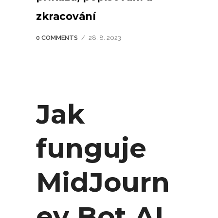
zkracování
0 COMMENTS
/
28. 8. 2023
Jak
funguje
MidJourn
ey Bot AI