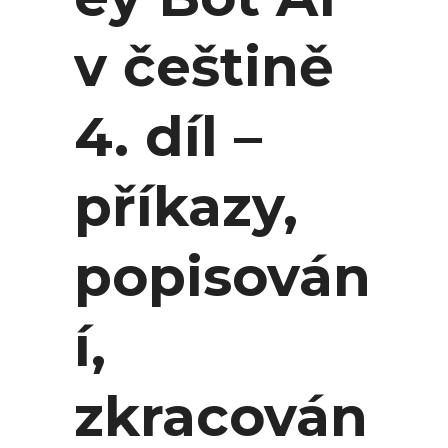
v češtině
4. díl –
příkazy,
popisován
í,
zkracován