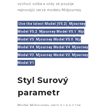
výchozí volba a vždy se použije
nejnovější verze modelu Midjourney.
Use the latest Model (V5.2)
Mjourney
Model V5.2
Mjourney Model V5.1
Niji
Model V5
Mjourney Model V5.0
Niji
Model V4
Mjourney Model V4
Mjourney
Model V3
Mjourney Model V2
Mjourney
Model V1
Styl Surový
parametr
Model Midjourney verzí 5.1 a 5.2 lze