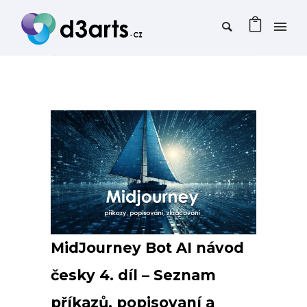
MidJourney Bot AI návod
česky 4. díl – Seznam
příkazů, popisovaní a