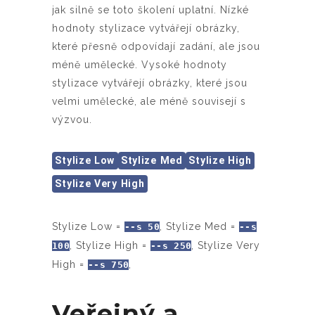
jak silně se toto školení uplatní. Nízké
hodnoty stylizace vytvářejí obrázky,
které přesně odpovídají zadání, ale jsou
méně umělecké. Vysoké hodnoty
stylizace vytvářejí obrázky, které jsou
velmi umělecké, ale méně souvisejí s
výzvou.
Stylize Low
Stylize Med
Stylize High
Stylize Very High
Stylize Low =
, Stylize Med =
--s 50
--s
, Stylize High =
, Stylize Very
100
--s 250
High =
,
--s 750
Veřejný a