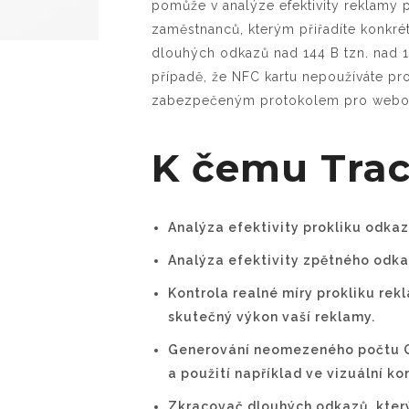
pomůže v analýze efektivity reklamy
zaměstnanců, kterým přiřadíte konkrét
dlouhých odkazů nad 144 B tzn. nad 14
případě, že NFC kartu nepoužíváte pr
zabezpečeným protokolem pro webo
K čemu Traci
Analýza efektivity prokliku odka
Analýza efektivity zpětného odkaz
Kontrola realné míry prokliku rek
skutečný výkon vaší reklamy.
Generování neomezeného počtu QR
a použití například ve vizuální k
Zkracovač dlouhých odkazů, kter