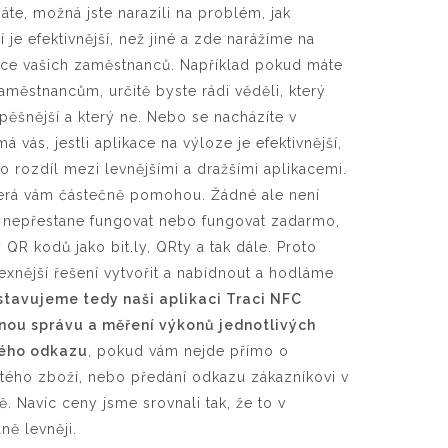
áte, možná jste narazili na problém, jak
 je efektivnější, než jiné a zde narážíme na
ace vašich zaměstnanců. Například pokud máte
zaměstnancům, určitě byste rádi věděli, který
pěšnější a který ne. Nebo se nacházíte v
 vás, jestli aplikace na výloze je efektivnější,
o rozdíl mezi levnějšími a dražšími aplikacemi.
 která vám částečně pomohou. Žádné ale není
e nepřestane fungovat nebo fungovat zadarmo,
QR kodů jako bit.ly, QRty a tak dále. Proto
xnější řešení vytvořit a nabídnout a hodláme
stavujeme tedy naši aplikaci Traci NFC
nou správu a měření výkonů jednotlivých
hého odkazu
, pokud vám nejde přímo o
itého zboží, nebo předání odkazu zákazníkovi v
. Navíc ceny jsme srovnali tak, že to v
ně levněji.