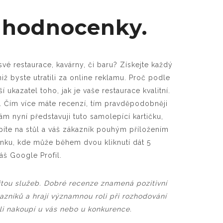
 hodnocenky.
vé restaurace, kavárny, či baru? Získejte každý
 byste utratili za online reklamu. Proč podle
í ukazatel toho, jak je vaše restaurace kvalitní.
dí. Čím více máte recenzí, tím pravděpodobněji
vám nyní představuji tuto samolepící kartičku,
píte na stůl a váš zákazník pouhým příložením
ánku, kde může během dvou kliknutí dát 5
áš Google Profil.
itou služeb. Dobré recenze znamená pozitivní
zníků a hrají významnou roli při rozhodování
tli nakoupí u vás nebo u konkurence.