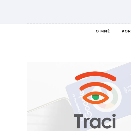
O MNĚ
POR