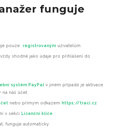
anažer funguje
uje pouze
registrovaným
uživatelům.
u vždy shodné jako údaje pro přihlášení do
tební systém PayPal
v jiném případě je aktivace
 na náš účet.
účet
nebo přímým odkazem
https://traci.cz
ní v sekci
Licenční klíče
.
at, funguje automaticky.