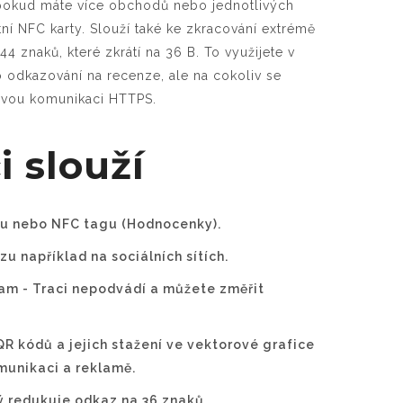
 pokud máte více obchodů nebo jednotlivých
ní NFC karty. Slouží také ke zkracování extrémě
4 znaků, které zkrátí na 36 B. To využijete v
o odkazování na recenze, ale na cokoliv se
vou komunikaci HTTPS.
 slouží
zu nebo NFC tagu (Hodnocenky).
u například na sociálních sítích.
lam - Traci nepodvádí a můžete změřit
 kódů a jejich stažení ve vektorové grafice
omunikaci a reklamě.
ý redukuje odkaz na 36 znaků.