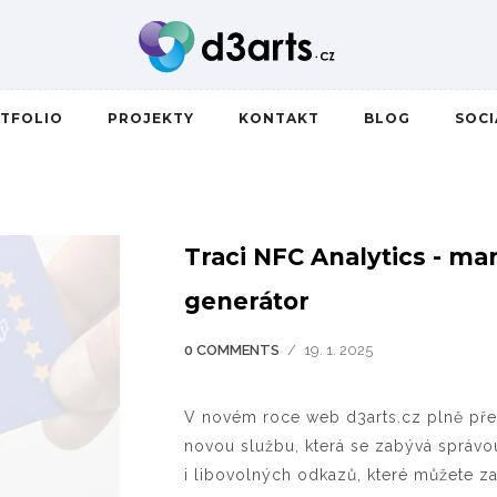
TFOLIO
PROJEKTY
KONTAKT
BLOG
SOC
Traci NFC Analytics - m
generátor
0 COMMENTS
/
19. 1. 2025
V novém roce web d3arts.cz plně přeše
novou službu, která se zabývá správ
i libovolných odkazů, které můžete z