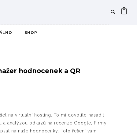
IÁLNO
SHOP
anažer hodnocenek a QR
l na virtuální hosting. To mi dovolilo nasadit
ou a analýzou odkazů na recenze Google, Firmy
apsat na naše hodnocenky. Toto řešení vám