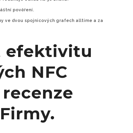
áštní pověření.
y ve dvou spojnicových grafech alltime a za
t efektivitu
vých NFC
 recenze
Firmy.