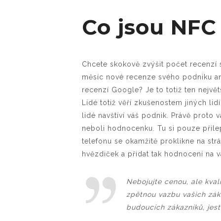
Co jsou NFC
Chcete skokově zvýšit počet recenzí s
měsíc nové recenze svého podniku aniž
recenzí Google? Je to totiž ten největš
Lidé totiž věří zkušenostem jiných li
lidé navštíví váš podnik. Právě proto 
neboli hodnocenku. Tu si pouze přile
telefonu se okamžitě proklikne na str
hvězdiček a přidat tak hodnocení na v
Nebojujte cenou, ale kval
zpětnou vazbu vašich záka
budoucích zákazníků, jes