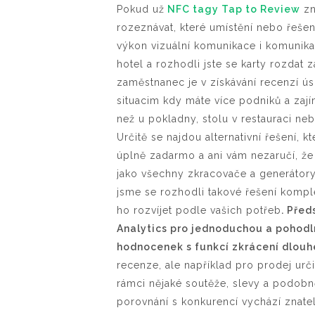
Pokud už
NFC tagy Tap to Review
zn
rozeznávat, které umístění nebo řešení
výkon vizuální komunikace i komunik
hotel a rozhodli jste se karty rozdat 
zaměstnanec je v získávání recenzí ús
situacim kdy máte více podniků a zajímá
než u pokladny, stolu v restauraci neb
Určitě se najdou alternativní řešení,
úplně zadarmo a ani vám nezaručí, ž
jako všechny zkracovače a generátory 
jsme se rozhodli takové řešení komple
ho rozvíjet podle vašich potřeb
. Před
Analytics pro jednoduchou a pohodl
hodnocenek s funkcí zkrácení dlou
recenze, ale například pro prodej urč
rámci nějaké soutěže, slevy a podobně
porovnání s konkurencí vychází znatel