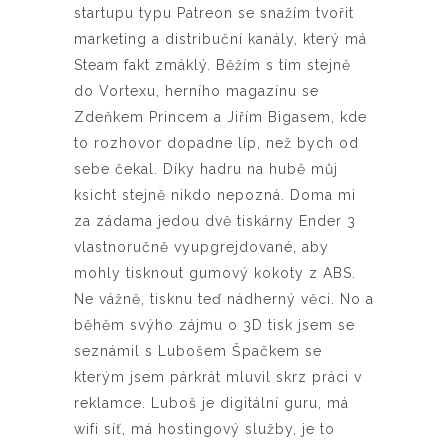
startupu typu Patreon se snažím tvořit
marketing a distribuční kanály, který má
Steam fakt zmáklý. Běžím s tím stejně
do Vortexu, herního magazínu se
Zdeňkem Princem a Jiřím Bigasem, kde
to rozhovor dopadne líp, než bych od
sebe čekal. Díky hadru na hubě můj
ksicht stejně nikdo nepozná. Doma mi
za zádama jedou dvě tiskárny Ender 3
vlastnoručně vyupgrejdované, aby
mohly tisknout gumový kokoty z ABS.
Ne vážně, tisknu teď nádherný věci. No a
běhěm svýho zájmu o 3D tisk jsem se
seznámil s Lubošem Špačkem se
kterým jsem párkrát mluvil skrz práci v
reklamce. Luboš je digitální guru, má
wifi síť, má hostingový služby, je to