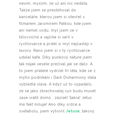
nevím, myslím, že už ani nic nedělá.
Takže jsem se přestěhoval do
kanceláře, kterou jsem si otevřel s
filmařem Jaromírem Patkou, kde jsem
ani neměl vodu, myl jsem se v
tělocvičně a vajíčka si vařil v
rychlovarce a prdel si myl nejčastěji v
lavoru. Ráno jsem si v tý rychlovarce
udělal kafe. Díky punkový nátuře jsem
tak nějak vesele přežíval jak se dalo. A
to jsem přátelé vydržel tři léta, kde se z
mýho podnikání i Dark Disharmony stala
vybledlá sláva. A když už to vypadalo,
že se jako zkrachovalej syn budu muset
zase vrátit domů , zázrak! Sakra! Jetus
mě fakt miluje! Ano díky srdce a
světabolu, jsem vytvořil
Jetuse
, takový