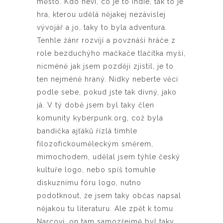
město. Kdo neví, co je to indie, tak to je
hra, kterou udělá nějakej nezávislej
vývojář a jo, taky to byla adventura.
Tenhle žánr rozvíjí a povznáší hráče z
role bezduchýho mačkače tlačítka myši,
nicméně jak jsem později zjistil, je to
ten nejméně hraný. Nidky neberte věci
podle sebe, pokud jste tak divný, jako
já. V tý době jsem byl taky člen
komunity kyberpunk.org, což byla
bandička ajťáků řízlá tímhle
filozofickouměleckým směrem,
mimochodem, udělal jsem týhle český
kultuře logo, nebo spíš tomuhle
diskuznímu fóru logo, nutno
podotknout, že jsem taky občas napsal
nějakou tu literaturu. Ale zpět k tomu
Narcovi, on tam samozřejmě byl taky.