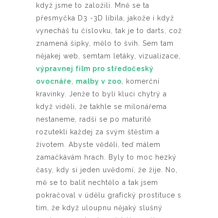
když jsme to založili. Mně se ta
přesmyčka D3 -3D líbila, jakože i když
vynecháš tu číslovku, tak je to darts, což
znamená šipky, mělo to švih. Sem tam
nějakej web, semtam letáky, vizualizace,
výpravnej film pro středočeský
ovocnáře
,
malby v zoo
, komerční
kravinky. Jenže to byli kluci chytrý a
když viděli, že takhle se milonářema
nestaneme, radši se po maturitě
rozutekli každej za svým štěstím a
životem. Abyste věděli, teď málem
zamačkávám hrach. Byly to moc hezký
časy, kdy si jeden uvědomí, že žije. No,
mě se to balit nechtělo a tak jsem
pokračoval v údělu grafický prostituce s
tím, že když uloupnu nějaký slušný