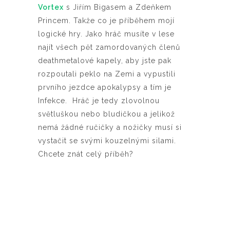
Vortex
s Jiřím Bigasem a Zdeňkem
Princem. Takže co je příběhem mojí
logické hry. Jako hráč musíte v lese
najít všech pět zamordovaných členů
deathmetalové kapely, aby jste pak
rozpoutali peklo na Zemi a vypustili
prvního jezdce apokalypsy a tím je
Infekce. Hráč je tedy zlovolnou
světluškou nebo bludičkou a jelikož
nemá žádné ručičky a nožičky musí si
vystačit se svými kouzelnými silami.
Chcete znát celý příběh?