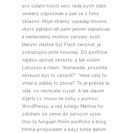
pro ostatní tvůrčí věci, leda bych zabil
veškerý odpočinek a pak se z toho
zbláznil. Moje stránky vypadají hnusně,
skoro patnáct let jsem jenom záplatoval
a nenáviděný mobilní zařízení, kvůli
kterým vlastně byl Flash zaříznut, je
zobrazujou ještě hnusněji. Do portfolia
nejdou upovat obrázky, a tak volám
Lubošovi a říkám: "Kamaráde, prosimtě,
nezkusil bys to opravit?". "Hele celý to
smaž a udělej to znova!" To je přesně ta
věta, co nechcete slyšet. A tak stavím
d3arts.cz znovu na nohy s pomocí
WordPressu, a rad kolegy Martina ho
zdvihám ze země do zářivých výšin.
Ono to funguje! Plním portfolio a blog
tímhle příspěvkem a když tohle datlím