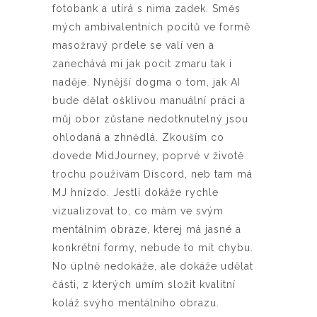
fotobank a utírá s nima zadek. Směs
mých ambivalentních pocitů ve formě
masožravý prdele se valí ven a
zanechává mi jak pocit zmaru tak i
naděje. Nynější dogma o tom, jak AI
bude dělat ošklivou manuální práci a
můj obor zůstane nedotknutelný jsou
ohlodaná a zhnědlá. Zkouším co
dovede MidJourney, poprvé v životě
trochu používám Discord, neb tam má
MJ hnízdo. Jestli dokáže rychle
vizualizovat to, co mám ve svým
mentálním obraze, kterej má jasné a
konkrétní formy, nebude to mít chybu.
No úplně nedokáže, ale dokáže udělat
části, z kterých umím složit kvalitní
koláž svýho mentálního obrazu.