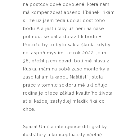
na postcovidové dovolené, která nám
má kompenzovat absenci líbánek, říkám
si, že už jsem teda udělal dost toho
bodu A a jestli taky už není na čase
pohnout se dál a dorazit k bodu B.
Protože by to bylo sakra škoda kdyby
ne, aspoň myslím. Je rok 2022, je mi
38, přežil jsem covid, bolí mě hlava z
Ruska, mám na sobě zase montérky a
zase tahám tukabel. Naštěstí jistota
práce v tomhle sektoru mě uklidňuje,
rodina je přece základ kvalitního života,
ať si každej zastydlej mladík říká co
chce.
Spása! Umělá inteligence drtí grafiky,
ilustrátory a konceptualisty včetně