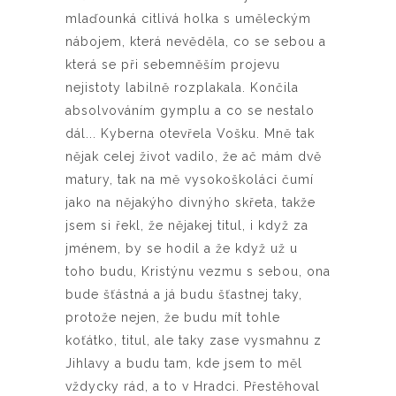
mlaďounká citlivá holka s uměleckým
nábojem, která nevěděla, co se sebou a
která se při sebemněším projevu
nejistoty labilně rozplakala. Končila
absolvováním gymplu a co se nestalo
dál... Kyberna otevřela Vošku. Mně tak
nějak celej život vadilo, že ač mám dvě
matury, tak na mě vysokoškoláci čumí
jako na nějakýho divnýho skřeta, takže
jsem si řekl, že nějakej titul, i když za
jménem, by se hodil a že když už u
toho budu, Kristýnu vezmu s sebou, ona
bude šťástná a já budu šťastnej taky,
protože nejen, že budu mít tohle
koťátko, titul, ale taky zase vysmahnu z
Jihlavy a budu tam, kde jsem to měl
vždycky rád, a to v Hradci. Přestěhoval