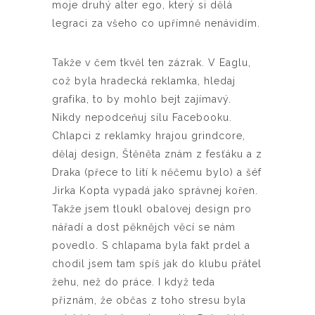
moje druhý alter ego, který si dělá
legraci za všeho co upřímně nenávidím.
Takže v čem tkvěl ten zázrak. V Eaglu,
což byla hradecká reklamka, hledaj
grafika, to by mohlo bejt zajímavý.
Nikdy nepodceňuj sílu Facebooku.
Chlapci z reklamky hrajou grindcore,
dělaj design, Štěněta znám z fesťáku a z
Draka (přece to lití k něčemu bylo) a šéf
Jirka Kopta vypadá jako správnej kořen.
Takže jsem tloukl obalovej design pro
nářadí a dost pěknějch věcí se nám
povedlo. S chlapama byla fakt prdel a
chodil jsem tam spíš jak do klubu přátel
žehu, než do práce. I když teda
přiznám, že občas z toho stresu byla