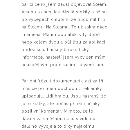
pařící ženě jsem začal objevovat Steam.
Aha no to není tak děsně složitý a už se
po výčepech chlubím, že budu mít hru
na Steamu! Na Steamu! To už sakra něco
znamená. Platím poplatek, v tý době
něco kolem dvou a půl litru za aplikaci,
podepisuju hnusný birokratický
informace, naštěstí jsem vycvičen mým
neúspěšným podnikáním... a jsem tam.
Pár dní frézuji dokumentaci a asi za tři
měsíce po mém odchodu z reklamky
uploaduju. Lidi hrajou. Jsou nasraný, že
je to krátký, ale občas přiletí i nějaký
pozitivní komentář. Mimoto, že to
dávám za směšnou cenu s vidinou
dalšího vývoje a to díky nějakému