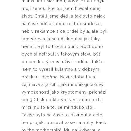
manželkou Martinou, když ještě nebyla
mojí ženou, kterou jsem hledal celej
život. Chtěli jsme děti, a tak bylo nějak
na čase udělat obrat o sto osmdesát,
neb v reklamce sice prdel byla, ale byl
tam stres a já se nějak buhví jak taky
neměl. Byl to trochu punk. Rozhodně
bych si netroufl v takovým stavu být
otcem, který musí uživit rodinu. Takže
jsem to vyřešil kulantně a v dobrým
prásknul dveřma. Navíc doba byla
zajímavá a já cítil, jak mi unikají takový
vymoženosti jako kryptoměny, přichází
éra 3D tisku o kterým vím zatím prd a
mrzí mě to a to, že mi 3dčko šlo...
Takže bylo na čase to risknout a celej
ten projekt postavit zase na nohy. Back
to the mothership! Jdu na Kybernu a