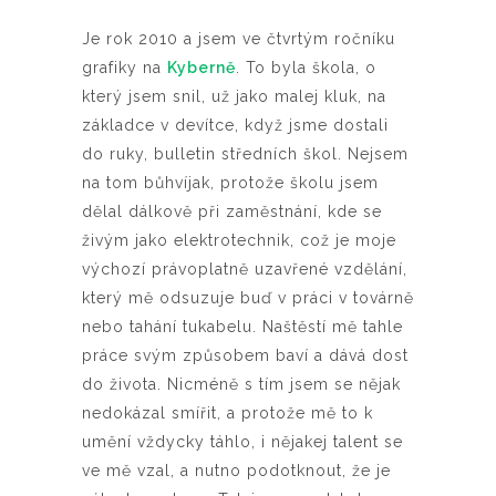
Je rok 2010 a jsem ve čtvrtým ročníku
grafiky na
Kyberně
. To byla škola, o
který jsem snil, už jako malej kluk, na
základce v devítce, když jsme dostali
do ruky, bulletin středních škol. Nejsem
na tom bůhvíjak, protože školu jsem
dělal dálkově při zaměstnání, kde se
živým jako elektrotechnik, což je moje
výchozí právoplatně uzavřené vzdělání,
který mě odsuzuje buď v práci v továrně
nebo tahání tukabelu. Naštěstí mě tahle
práce svým způsobem baví a dává dost
do života. Nicméně s tím jsem se nějak
nedokázal smířit, a protože mě to k
umění vždycky táhlo, i nějakej talent se
ve mě vzal, a nutno podotknout, že je