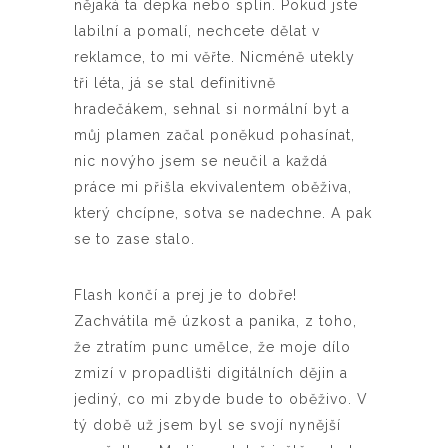
nějaká ta depka nebo splín. Pokud jste
labilní a pomalí, nechcete dělat v
reklamce, to mi věřte. Nicméně utekly
tři léta, já se stal definitivně
hradečákem, sehnal si normální byt a
můj plamen začal poněkud pohasínat,
nic novýho jsem se neučil a každá
práce mi přišla ekvivalentem oběživa,
který chcípne, sotva se nadechne. A pak
se to zase stalo.
Flash končí a prej je to dobře!
Zachvátila mě úzkost a panika, z toho,
že ztratím punc umělce, že moje dílo
zmizí v propadlišti digitálních dějin a
jediný, co mi zbyde bude to oběživo. V
tý době už jsem byl se svojí nynější