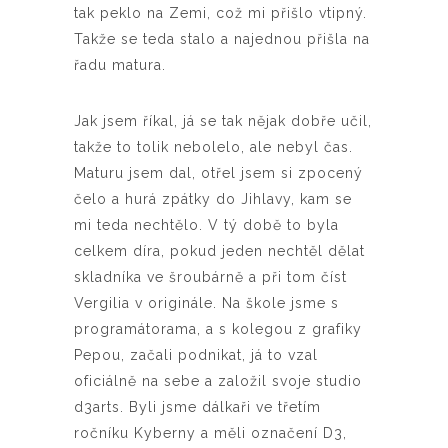
tak peklo na Zemi, což mi přišlo vtipný.
Takže se teda stalo a najednou přišla na
řadu matura.
Jak jsem říkal, já se tak nějak dobře učil,
takže to tolik nebolelo, ale nebyl čas.
Maturu jsem dal, otřel jsem si zpocený
čelo a hurá zpátky do Jihlavy, kam se
mi teda nechtělo. V tý době to byla
celkem díra, pokud jeden nechtěl dělat
skladníka ve šroubárně a při tom číst
Vergilia v originále. Na škole jsme s
programátorama, a s kolegou z grafiky
Pepou, začali podnikat, já to vzal
oficiálně na sebe a založil svoje studio
d3arts. Byli jsme dálkaři ve třetím
ročníku Kyberny a měli označení D3,