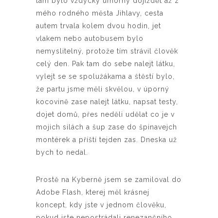
tam bylo vždycky úmorný dojíždět až z
mého rodného města Jihlavy, cesta
autem trvala kolem dvou hodin, jet
vlakem nebo autobusem bylo
nemyslitelný, protože tím strávil člověk
celý den. Pak tam do sebe nalejt látku,
vylejt se se spolužákama a štěstí bylo,
že partu jsme měli skvělou, v úporný
kocovině zase nalejt látku, napsat testy,
dojet domů, přes neděli udělat co je v
mojich silách a šup zase do špinavejch
montérek a příští tejden zas. Dneska už
bych to nedal.
Prostě na Kyberně jsem se zamiloval do
Adobe Flash, kterej měl krásnej
koncept, kdy jste v jednom člověku,
pokud jste nepostrádali renezančního