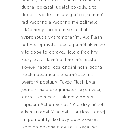
ducha, dokázali udělat cokoliv, a to
docela rychle. Jinak v grafice jsem měl
rád všechno a všechno mě zajímalo,
takže nebyl problém se nechat
vyprdnout s vyznamenáním. Ale Flash,
to bylo opravdu něco a pamětník ví, že
v té době to opravdu jelo a free hry,
který byly hlavně online měli často
skvělěj nápad, což dnešní herní scéna
trochu postrádá a opatrně sází na
ověřený postupy. Takže Flash byla
jedna z mála programátorskejch věcí,
kterou jsem nazul jak nový boty s
nápisem Action Script 2.0 a díky učiteli
a kamarádovi Milanovi Hlouškovi, kterej
mi pomohl ty flashový boty zavázat,
jsem ho dokonale ovládl a začal se