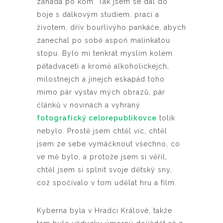
záhada po kom. Tak jsem se dal do
boje s dálkovým studiem, prací a
životem, dřív bouřlivýho pankáče, abych
zanechal po sobě aspoň malinkatou
stopu. Bylo mi tenkrát myslím kolem
pětadvaceti a kromě alkoholickejch,
milostnejch a jinejch eskapád toho
mimo pár výstav mých obrazů, pár
článků v novinách a vyhraný
fotografický celorepublikovce
tolik
nebylo. Prostě jsem chtěl víc, chtěl
jsem ze sebe vymáčknout všechno, co
ve mě bylo, a protože jsem si věřil,
chtěl jsem si splnit svoje dětský sny,
což spočívalo v tom udělat hru a film.
Kyberna byla v Hradci Králové, takže