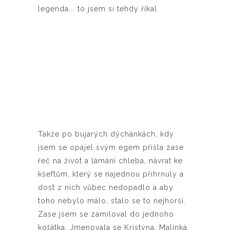
legenda... to jsem si tehdy říkal.
Takže po bujarých dýchánkách, kdy
jsem se opájel svým egem přišla zase
řeč na život a lámání chleba, návrat ke
kšeftům, který se najednou přihrnuly a
dost z nich vůbec nedopadlo a aby
toho nebylo málo, stalo se to nejhorší.
Zase jsem se zamiloval do jednoho
koťátka. Jmenovala se Kristýna. Malinká