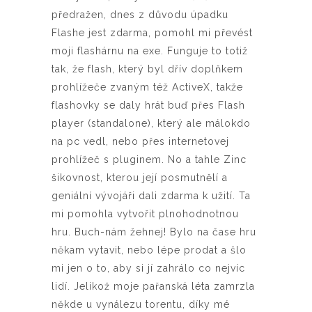
předražen, dnes z důvodu úpadku
Flashe jest zdarma, pomohl mi převést
moji flashárnu na exe. Funguje to totiž
tak, že flash, který byl dřív doplňkem
prohlížeče zvaným též ActiveX, takže
flashovky se daly hrát buď přes Flash
player (standalone), který ale málokdo
na pc vedl, nebo přes internetovej
prohlížeč s pluginem. No a tahle Zinc
šikovnost, kterou její posmutnělí a
geniální vývojáři dali zdarma k užití. Ta
mi pomohla vytvořit plnohodnotnou
hru. Buch-nám žehnej! Bylo na čase hru
někam vytavit, nebo lépe prodat a šlo
mi jen o to, aby si jí zahrálo co nejvíc
lidí. Jelikož moje pařanská léta zamrzla
někde u vynálezu torentu, díky mé