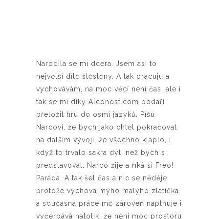
Narodila se mi dcera. Jsem asi to
největší dítě štěstěny. A tak pracuju a
vychovávám, na moc věcí není čas, ale i
tak se mi díky Alconost.com podaří
přeložit hru do osmi jazyků. Píšu
Narcovi, že bych jako chtěl pokračovat
na dalším vývoji, že všechno klaplo, i
když to trvalo sakra dýl, než bych si
představoval. Narco žije a říká si Freo!
Paráda. A tak šel čas a nic se něděje,
protože výchova mýho malýho zlatíčka
a současná práce mě zároveň naplňuje i
vyčerpává natolik, že není moc prostoru