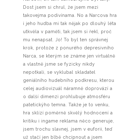
Dost jsem si chrul, že jsem mezi
takovejma podivínama. No a Narcova hra
i jeho hudba mi tak nějak po dlouhý léta
utkvěla v paměti, tak jsem si řekl, proč
mu nenapsat. Jo! To byl ten správnej
krok, protože z ponurého depresivního
Narca, se kterým se známe jen virtuálně
a vlastně jsme se fyzicky nikdy
nepotkali, se vyklubal skladatel
geniálního hudebního podkresu, kterou
celej audiovizuál náramně doprovází a
o další dimenzi prohlubuje atmosféru
patetickýho temna. Takže je to venku,
hra sklízí poměrně skvělý hodnocení a
kritiku i ingame reklama něco generuje,
jsem trochu slavnej, jsem v euforii, teď
už stačí jen blbě chcípnout a jsem