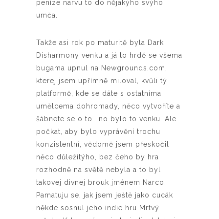
peníze narvu to do nějakýho svýho
umča.
Takže asi rok po maturitě byla Dark
Disharmony venku a já to hrdě se všema
bugama upnul na Newgrounds.com,
kterej jsem upřímně miloval, kvůli tý
platformě, kde se dáte s ostatníma
umělcema dohromady, něco vytvoříte a
šábnete se o to.. no bylo to venku. Ale
počkat, aby bylo vyprávění trochu
konzistentní, vědomě jsem přeskočil
něco důležitýho, bez čeho by hra
rozhodně na světě nebyla a to byl
takovej divnej brouk jménem Narco.
Pamatuju se, jak jsem ještě jako cucák
někde sosnul jeho indie hru Mrtvý