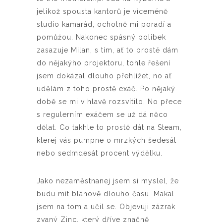
jelikož spousta kantorů je víceméně
studio kamarád, ochotně mi poradí a
pomůžou. Nakonec spásný polibek
zasazuje Milan, s tím, ať to prostě dám
do nějakýho projektoru, tohle řešení
jsem dokázal dlouho přehlížet, no ať
udělám z toho prostě exáč. Po nějaký
době se mi v hlavě rozsvítilo. No přece
s regulerním exáčem se už dá něco
dělat. Co takhle to prostě dát na Steam,
kterej vás pumpne o mrzkých šedesát
nebo sedmdesát procent výdělku.
Jako nezaměstnanej jsem si myslel, že
budu mít bláhově dlouho času. Makal
jsem na tom a učil se. Objevuji zázrak
zvaný Zinc, který dříve značně