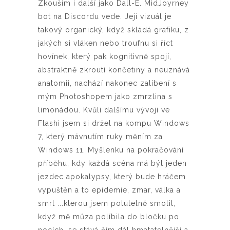
Zkouším i další jako Dall-E. MidJoyrney
bot na Discordu vede. Její vizuál je
takový organický, když skládá grafiku, z
jakých si vláken nebo troufnu si říct
hovínek, který pak kognitivně spojí,
abstraktně zkroutí končetiny a neuznává
anatomii, nachází nakonec zalíbení s
mým Photoshopem jako zmrzlina s
limonádou. Kvůli dalšímu vývoji ve
Flashi jsem si držel na kompu Windows
7, který mávnutím ruky měním za
Windows 11. Myšlenku na pokračování
příběhu, kdy každá scéna má být jeden
jezdec apokalypsy, který bude hráčem
vypuštěn a to epidemie, zmar, válka a
smrt ...kterou jsem potutelně smolil,
když mě můza políbila do bločku po
nocích, se stává čím dál hmatatelnější a