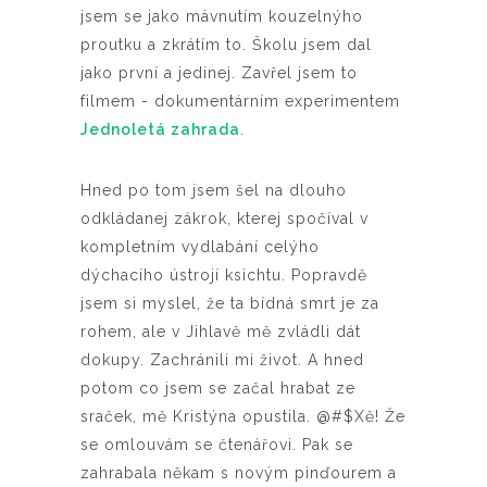
jsem se jako mávnutím kouzelnýho
proutku a zkrátím to. Školu jsem dal
jako první a jedinej. Zavřel jsem to
filmem - dokumentárním experimentem
Jednoletá zahrada
.
Hned po tom jsem šel na dlouho
odkládanej zákrok, kterej spočíval v
kompletním vydlabání celýho
dýchacího ústrojí ksichtu. Popravdě
jsem si myslel, že ta bídná smrt je za
rohem, ale v Jihlavě mě zvládli dát
dokupy. Zachránili mi život. A hned
potom co jsem se začal hrabat ze
sraček, mě Kristýna opustila. @#$Xě! Že
se omlouvám se čtenářovi. Pak se
zahrabala někam s novým pinďourem a