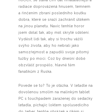
radiace doprovázená hnusem, temnem
a řinčením zbraní posledního koutku
dobra, které se snaží zachránit útěkem
na jinou planetu. Navíc tenhle horor
jsem dělal tak, aby měl skryté sdělení.
Vyděsit lidi tak, aby si trochu vážili
svýho života, aby ho nebrali jako
samozřejmost a zapudili svoje pitomý
tužby po moci. Což by dnešní době
obzvlášť prospělo, hlavně těm
fanatikům z Ruska.
Povede se to? To je otázka. V letadle na
dovolenou smolím na malinkým tablet
PC s touchpadem zaraženej do sedačky
letadla, píchajíc loktem spolusedícího
do žeber, tenhle obrázek a říkám si...