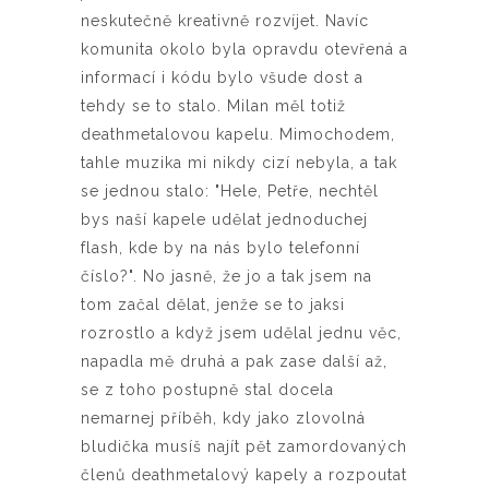
neskutečně kreativně rozvíjet. Navíc
komunita okolo byla opravdu otevřená a
informací i kódu bylo všude dost a
tehdy se to stalo. Milan měl totiž
deathmetalovou kapelu. Mimochodem,
tahle muzika mi nikdy cizí nebyla, a tak
se jednou stalo: "Hele, Petře, nechtěl
bys naší kapele udělat jednoduchej
flash, kde by na nás bylo telefonní
číslo?". No jasně, že jo a tak jsem na
tom začal dělat, jenže se to jaksi
rozrostlo a když jsem udělal jednu věc,
napadla mě druhá a pak zase další až,
se z toho postupně stal docela
nemarnej příběh, kdy jako zlovolná
bludička musíš najít pět zamordovaných
členů deathmetalový kapely a rozpoutat