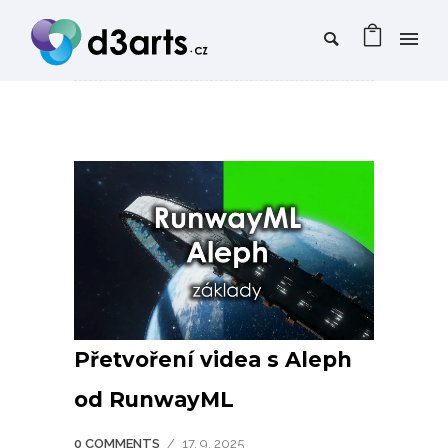
Přetvoření videa s Aleph
od RunwayML
0 COMMENTS
/
17. 9. 2025